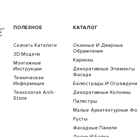
ПОЛЕЗНОЕ
КАТАЛОГ
Скачать Каталоги
Оконные И Дверные
Обрамления
3D Модели
Карнизы
Монтажные
Инструкции
Декоративные Элементы
Фасада
Техническая
Информация
Балюстрады И Огражден
Технология Arch-
Декоративные Колонны
Stone
Пилястры
Малые Архитектурные Ф
Русты
Фасадные Панели
Доски И Балки