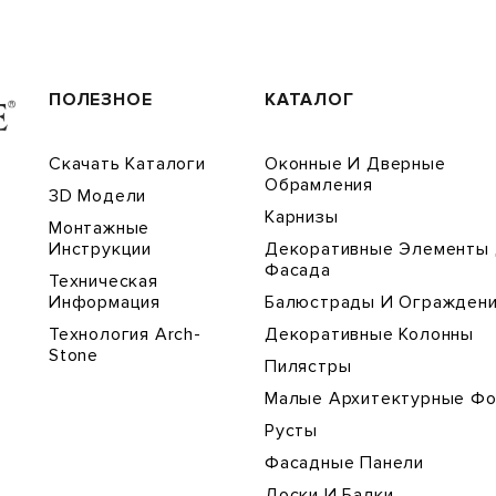
ПОЛЕЗНОЕ
КАТАЛОГ
Скачать Каталоги
Оконные И Дверные
Обрамления
3D Модели
Карнизы
Монтажные
Инструкции
Декоративные Элементы
Фасада
Техническая
Информация
Балюстрады И Огражден
Технология Arch-
Декоративные Колонны
Stone
Пилястры
Малые Архитектурные Ф
Русты
Фасадные Панели
Доски И Балки